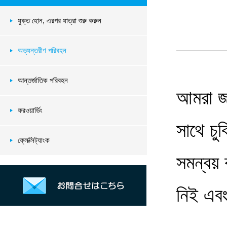
যুক্ত হােন, এরপর যাত্রা শুরু করুন
অভ্যন্তরীণ পরিবহন
আন্তর্জাতিক পরিবহন
আমরা জা
ফরওয়ার্ডিং
সাথে চু
ফ্লেক্সিট্যাংক
সমন্বয়
নিই এবং