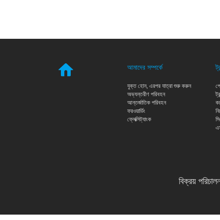
আমাদের সম্পর্কে
ট্
যুক্ত হােন, এরপর যাত্রা শুরু করুন
প্
অভ্যন্তরীণ পরিবহন
ট্
আন্তর্জাতিক পরিবহন
কর
ফরওয়ার্ডিং
নি
ফ্লেক্সিট্যাংক
স
এ
বিক্রয় পরিচাল